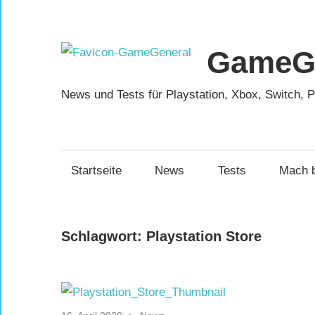
Zum
Inhalt
springen
GameGe
News und Tests für Playstation, Xbox, Switch, 
Startseite
News
Tests
Mach b
Schlagwort:
Playstation Store